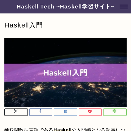
Haskell Tech ~Haskell学習サイト~
Haskell入門
純粋関数型言語である
Haskell
の入門編となる記事につ