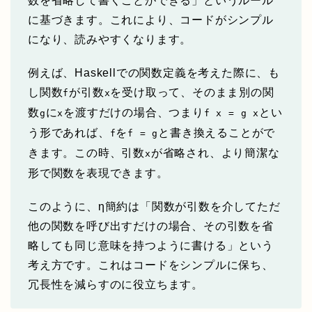
数を省略して書くことができる」というルール
に基づきます。これにより、コードがシンプル
になり、読みやすくなります。
例えば、Haskellでの関数定義を考えた際に、も
し関数
が引数
を受け取って、そのまま別の関
f
x
数
に
を渡すだけの場合、つまり
とい
g
x
f x = g x
う形であれば、
を
と書き換えることがで
f
f = g
きます。この時、引数
が省略され、より簡潔な
x
形で関数を表現できます。
このように、η簡約は「関数が引数を介してただ
他の関数を呼び出すだけの場合、その引数を省
略しても同じ意味を持つように書ける」という
考え方です。これはコードをシンプルに保ち、
冗長性を減らすのに役立ちます。