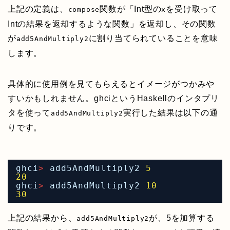
上記の定義は、
関数が「Int型の
を受け取って
compose
x
Intの結果を返却するような関数」を返却し、その関数
が
に割り当てられていることを意味
add5AndMultiply2
します。
具体的に使用例を見てもらえるとイメージがつかみや
すいかもしれません。ghciというHaskellのインタプリ
タを使って
実行した結果は以下の通
add5AndMultiply2
りです。
ghci
>
add5AndMultiply2 
5
20
ghci
>
add5AndMultiply2 
10
30
上記の結果から、
が、5を加算する
add5AndMultiply2