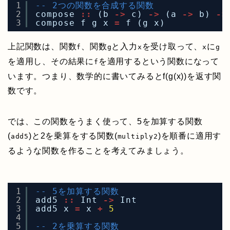
1
-- 2つの関数を合成する関数
2
compose 
::
(b 
->
c) 
->
(a 
->
b) 
->
3
compose f g x 
=
f (g x)
上記関数は、関数
、関数
と入力
を受け取って、
に
f
g
x
x
g
を適用し、その結果に
を適用するという関数になって
f
います。つまり、数学的に書いてみるとf(g(x))を返す関
数です。
では、この関数をうまく使って、5を加算する関数
(
)と2を乗算をする関数(
)を順番に適用す
add5
multiply2
るような関数を作ることを考えてみましょう。
1
-- 5を加算する関数
2
add5 
::
Int 
->
Int
3
add5 x 
=
x 
+
5
4
5
-- 2を乗算する関数