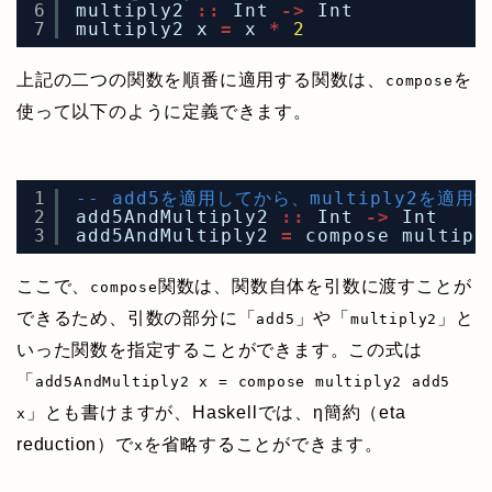
6
multiply2 
::
Int 
->
Int
7
multiply2 x 
=
x 
*
2
上記の二つの関数を順番に適用する関数は、
を
compose
使って以下のように定義できます。
1
-- add5を適用してから、multiply2を適用
2
add5AndMultiply2 
::
Int 
->
Int
3
add5AndMultiply2 
=
compose multipl
ここで、
関数は、関数自体を引数に渡すことが
compose
できるため、引数の部分に「
」や「
」と
add5
multiply2
いった関数を指定することができます。この式は
「
add5AndMultiply2 x = compose multiply2 add5
」とも書けますが、Haskellでは、η簡約（eta
x
reduction）で
を省略することができます。
x