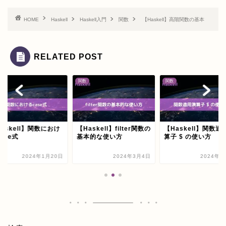
HOME
Haskell
Haskell入門
関数
【Haskell】高階関数の基本
RELATED POST
関数
関数
askell】関数におけ
【Haskell】filter関数の
【Haskell】関数適
ase式
基本的な使い方
算子 $ の使い方
2024年1月20日
2024年3月4日
2024年4